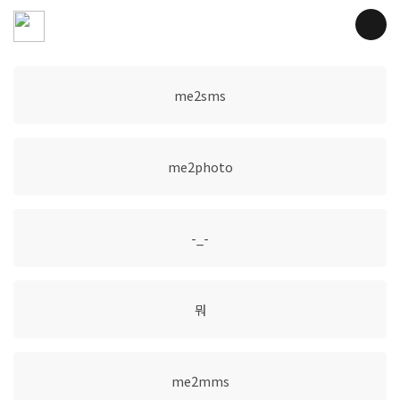
me2sms
me2photo
-_-
뭐
me2mms