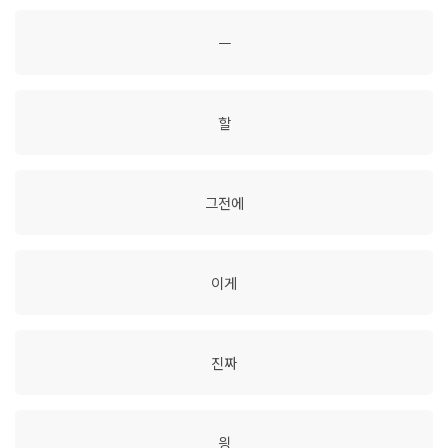
ㅡ
할
그전에
이게
진짜
읭