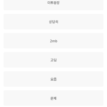
미투광장
상당히
2mb
고딩
요즘
문제