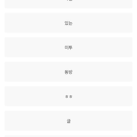
있는
미투
동방
ㅎㅎ
글