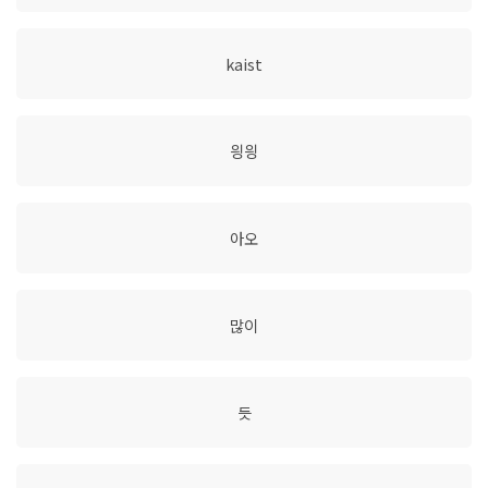
kaist
읭읭
아오
많이
듯