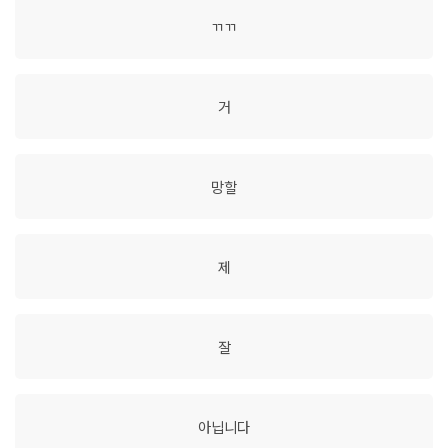
ㄲㄲ
거
망할
제
잘
아닙니다