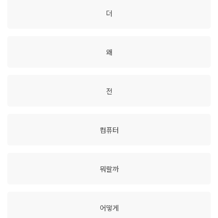
더
왜
전
컴퓨터
뭐랄까
어떻게