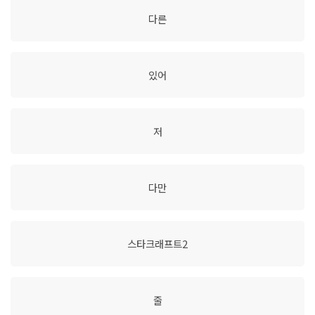
다른
있어
저
다만
스타크래프트2
줄