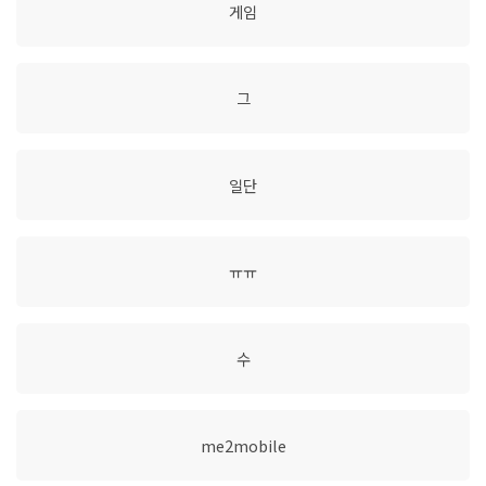
게임
그
일단
ㅠㅠ
수
me2mobile