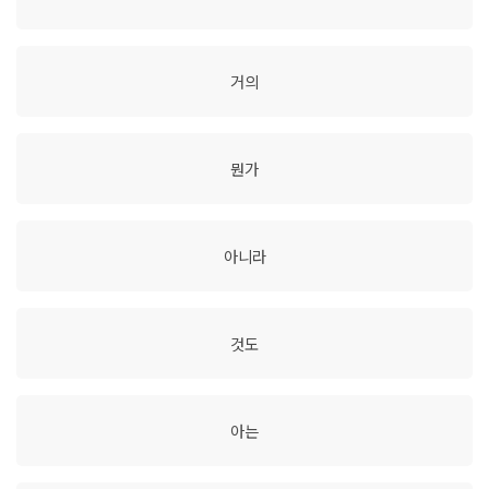
거의
뭔가
아니라
것도
아는