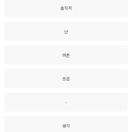
솔직히
난
여튼
흐음
-
생각