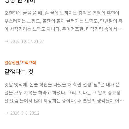
"정말로 시민의 대표를 할 수 있는가?"라는 사람들이 대부분이
오랜만에 글을 쓸 때, 손 끝에 느껴지는 감각은 연필의 흑연이
었고, 이 조차도 와글에서 골라낸 사람들이지, 넷티즌이 직접 추
부스러지는 느낌도, 볼펜의 볼이 굴러가는 느낌도, 만년필의 촉
천을 하는 형식도 아니였죠. 뭐, 그러니까 완벽하게 자발적으로
이 사각거리는 느낌도 아니다. 무미건조한, 타닥거림 속에서 노
추천과 투표가 가능했다면 그나마 말..
트북 액정에 글자들을 나타내게하는 자판의, 정확히 말하면 스
→
2016. 10. 17. 21:07
프링의 장력과 PCB 키보드의 감촉일 것이다. 나에게 있어서 글
이란 퇴고의 과정 없이 술술 쓰는 생각의 정수라 생각을 하였지
만, 요 근래 도통 생각이란 걸 해본적이 없으니 정수를 쏟아낼
일상생활/끄적끄적
일도 없을 뿐더러, 화면 속의 글자들을 자꾸 지워나가고 다시 쓰
같잖다는 것
고 그리고 다음에 어떤 단어를 놓을지에 대해 계속 고심하는 퍼
옛날 옛적에, 논술 학원을 다녔을 때 학원 선생"님"은 내가 쓴
즐 맞추기에 가까우리라. 잘못된 피스 하나를 억지로 끼워 맞추
글을 모두 기록을 하라고 하셨다. 그리고, 나는 그 말의 중요성
려다 모가 나가는 일들을 반복하다보면, 거기서 거기로 보이는
을 요즘 들어서 많이 체감하는 중이다. 내 옛날의 생각들이 어떠
단어들이 왜 글을 쓸 때에는 딱 맞아떨..
했는지, 나는 예전에 비해서 발전을 했는지 퇴보를 했는지에 대
→
2016. 3. 8. 23:12
해 객관적으로 평가할 기준으로써 써왔던 글 만큼 소중한 것이
없기 때문이다. 지금 보면 낯간지러운 글이나, 그렇게 아름답지