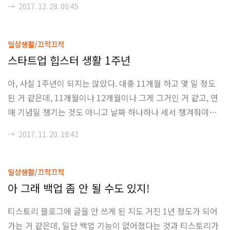
→
2017. 12. 28. 00:45
확히는 그 때까지 살아남은 사람)과 갓 스타트업이나 회사를 꾸
려가는 사람들의 시점과 관점 차이는 상당히 명백해 보인다는
느낌이 강하다. 후자의 사람들을 볼 때마다 자아 도취적이며, 그
일상생활/끄적끄적
억누를 수 없는 고양감은 결과적으로 회사가 운영되는데 있어서
스타트업 힙스터 생활 1주년
큰 잘못이라는 생각조차 하지 못하는 듯하는 것 같다. 뭐, 각설
아, 사실 1주년이 되지는 않았다. 대충 11개월 하고 몇 일 정도
하고. 개인적으로 "대표"라고 부르는 사람이 하나 있다. 뭐 예전
된 거 같은데, 11개월이나 12개월이나 그게 그거인 거 같고, 연
(이라고 하지만 아직도 적이 있기는 한) 스타트업의 공동 대표였
애 기념일 챙기는 것도 아니고 날짜 하나하나 세서 챙겨줘야할
던 그는 "왜 주변인들이 일..
것도 아니고, 축하할 일도 더더욱 아닌 거 같아서 그냥 11개월에
→
2017. 11. 20. 18:42
서 반올림해서 1주년이라 적어버렸다. 뭐, 그리고 11개월이나 1
2개월이나 이미 배울 건 다 배우고, 느낄 건 다 느꼈으니 뭐 글의
내용도 바뀌지 않을 거 같다는 생각이기도 하고. 원체 별 생각
일상생활/끄적끄적
없이 시작한게 스타트업이었고, 장기적으로 해보면서 느끼는게,
아 그래 백업 좀 안 될 수도 있지!
그냥 열정적으로 뭘 할 시간에 내 커리어나 제대로 유지할 수 있
티스토리 블로그에 글을 안 쓰게 된 지도 거진 1년 정도가 되어
는 딴 걸 하던지, 대학원이나 다니던지, 아님 그냥 제대로 된 기
가는 거 같은데, 일단 백업 기능이 없어졌다는 것과 티스토리가
업에서 일을 하는게 오히려 낫지 않나 싶다는 생각을 매 시간,