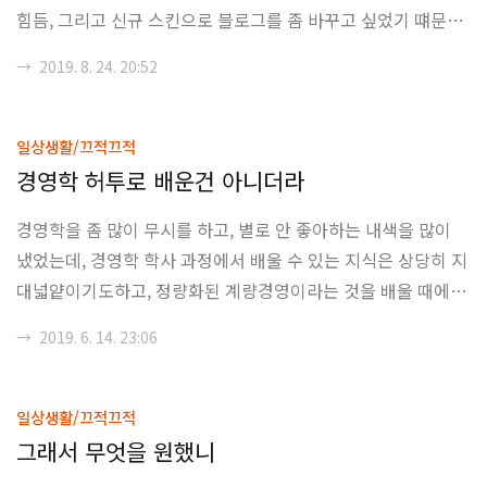
힘듬, 그리고 신규 스킨으로 블로그를 좀 바꾸고 싶었기 떄문이
라고 하면 될까요? 일단, 다양한 스킨들을 테스트 해 봤지만, 일
→
2019. 8. 24. 20:52
단 심플 스킨이 제일 나은거 같아서 선택을 하였습니다. 요즘 스
킨들은 대부분이 포스트에 이미지를 넣을 것을 가정하고 만들어
져 있어서, 블로그를 낙서장처럼 글만 쓰는 사람들에게 적합한
일상생활/끄적끄적
스킨이 별로 없었습니다. 심지어 심플 스킨도 모든 글에 사진을
경영학 허투로 배운건 아니더라
올린다는 가정을 하고 만들어진 걸로 보이는데, 이 부분은 천천
경영학을 좀 많이 무시를 하고, 별로 안 좋아하는 내색을 많이
히 코드를 수정하면서 해결을 해야할 것 같습니다. 2. 블로그의
냈었는데, 경영학 학사 과정에서 배울 수 있는 지식은 상당히 지
과거 글들이 해금됩니다. 해금이라고 하니 좀 리듬게임 덕후 같
대넓얕이기도하고, 정량화된 계량경영이라는 것을 배울 때에는
아 보이네요. 앞서 이야기를 ..
고학년이 되거나, 아님 기술경영이나 회계학, 오퍼레이션관리
→
2019. 6. 14. 23:06
등을 진로로 잡을 때에나 가능한 것이지 일반적인 학부생 입장
에서는 재무회계 B+ 정도 받으면 교수에게 넙죽 절을 하는 그런
상황이었기 때문이었다. 뭐, 그건 둘째치고, 사실 회사의 운영에
일상생활/끄적끄적
있어서 경영이라는 것은 애매한데, 대부분 지표나 지수로 나타
그래서 무엇을 원했니
낼 수 있는 것이 있는가하면, 게량화 될 수 없는 대부분 인적 리