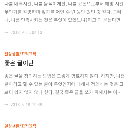
나를 매혹시킬, 나를 움직이게할, 나를 고통으로부터 해방 시킬
소스나, 조직 구조, 마케팅, 혹은 브랜딩 등에 대해서 생각을 해
무언가를 갈망하며 찾기를 어언 수 년 동안 했던 것 같다. 그러
야할 때가 많다는 것이다. 그리고, 아마도 이런 면에서 계량화된
나, 나를 만족시키는 것은 무엇이 있었느냐?라고 되 묻는다면,
무언가보다는 가치 평가를 하기..
나에게는 그렇게 남아있는 것이 없어 보인다. 티끌 하나도 남아
→
2018. 9. 11. 04:10
있지 않았다고 하는게 좀 더 정확하겠지 많은 사람을 만났고, 실
망하였고, 절망하였고, 상처를 주었다.정말 많은 일들을 했었고,
실패하였고, 포기하였고, 그리고 모든 걸 망쳤었다. 지금은 좀
일상생활/끄적끄적
다를지 모른다. 독특한 사람들의 조합이라던지, 특수한 시장 상
좋은 글이란
황이라던지, 안정적인 인력배치라던지... 하지만, 그게 얼마나
좋은 글을 정의하는 방법은 그렇게 명료하지 않다. 하지만, 나쁜
오래 갈 지 모르겠다. 단계적으로 나라는 존재가 정신적으로 무
글이라고 할 수 있는 글이 무엇인지에 대해서 정의하는 것은 그
너지는 시점에서 더 앞으로 나아가봤자 의미가 있나 싶다. 패배
보다 쉽지 않지 않나 싶다. 결국 좋은 글을 쓰기 위해서는 여러
주의적인 면모라고 비웃었던, ..
나쁜 글들을 쓰면서, 이러한 글들이 왜 나쁜 것인지를 배우면서
→
2018. 5. 18. 19:38
점점 필력을 기르는 방법 밖에 없을 것 같다는 생각이 들지만,
하지만 사람이라는게 -특히 한국인이라면- 속성으로 글 쓰기를
배우고 싶어한다는 것도 사실일 것이다. 뭐, 그런 김에 끄적끄적
일상생활/끄적끄적