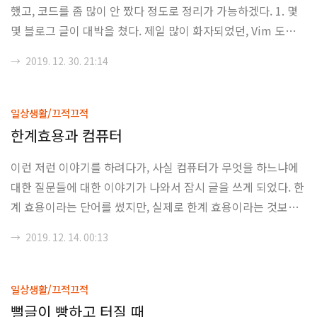
했고, 코드를 좀 많이 안 짰다 정도로 정리가 가능하겠다. 1. 몇
몇 블로그 글이 대박을 쳤다. 제일 많이 화자되었던, Vim 도대체
왜 쓰는가의 경우에는 3,900회 정도 읽혔고, devnews나 슬랙,
→
2019. 12. 30. 21:14
트위터, 페이스북을 통해서 엄청나게 퍼졌었다. 사실 이 글이 왜
그렇게 많이 퍼졌는지는 아직도 미스터리다. 그냥 10년 정도 Vi
m 쓰면서 빡쳤던 것을 주저리주저리 했을 뿐인데 (...) 그 다음
일상생활/끄적끄적
으로 많이 공유되었던 글은 블록체인 거 쓸만하긴 해요? 이다. k
한계효용과 컴퓨터
emu님이 OKKY에 공유하고 여기저기 퍼진 것으로 추정되는데,
이런 저런 이야기를 하려다가, 사실 컴퓨터가 무엇을 하느냐에
사실 현업에 있는 사람이라면 다들 공감할 글이라고 생각한다.
대한 질문들에 대한 이야기가 나와서 잠시 글을 쓰게 되었다. 한
근데 그게 왜 OKKY에 올라가서 인기를 끌었는지는 잘 ..
계 효용이라는 단어를 썼지만, 실제로 한계 효용이라는 것보다
는 한계 효용으로인한 효용 감소에 대한 이야기겠지만 말이다.
→
2019. 12. 14. 00:13
여튼, 이야기를 시작해보자. 경제학에서는 한계 효용이라는 용
어가 있다. 한계 효용은 재화의 가치에 대한 부분이다. 뭐 편하
게 생각한다면 위키피디아에 언급된 것처럼, 갈증을 느낄 때의
일상생활/끄적끄적
물 한 모금과 그 다음의 한 모금과, 그 다음의.... 최종적으로 갈
뻘글이 빵하고 터질 때