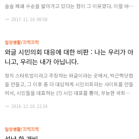
슬슬 폐쇄 수순을 밟아가고 있다는 점이 그 이유였다. 이럴 바에
매 분,..
는 좀 더 자유도가 높은 텍스트큐브로 넘어가던지, 아님 더 나은
→
2017. 11. 10. 06:58
서비스로 이동하던지를 고려를 하다가 결국 시간이 났을 때 대
규모 이전을 할 생각을 했었는데, 역시 사람 생각대로 되는게 아
니라는 건 확실한 것 같다. AWS 3년 약정하고, 마리아 DB깔고,
일상생활/끄적끄적
NGINX + PHP7.0-FPM 조합으로 서버를 돌릴려고 보니, 텍스
와글 시민의회 대응에 대한 비판 : 나는 우리가 아
트큐브 메인테인이 실질적으로 2013년부터 끊겨 있는 것을 확
니고, 우리는 내가 아닙니다.
인 할 수 있었다는 건 둘째치고, 텍큐 공식 사이트에 설치 방
법조차 제대로 적혀있지 않다는 것을 발견하고 엄청 당황을 했
정치 스타트업이라고 주장하는 와글이라는 곳에서, 박근핵닷컴
다. 티스토리가 ..
을 만들고, 그 이후 좀 더 대담하게 시민의회라는 사이트를 만들
어서, 시민들을 대표하는 (?) 시민 대표를 뽑아, 무능한 국회의
원들을 대신하여 뭔가를 해보자라는 주장을 하였고, 페이스북과
→
2016. 12. 10. 22:24
트위터에서 한바탕 대소동이 벌어졌습니다. 사실, 탄핵안 가결
이 된 이 상황에서 시민 대표를 뽑을 이유가 있는 것도 아니고,
시민 대표라고 추천된 사람들이 이정희 전 국회의원이라던지
일상생활/끄적끄적
(...), 유병재 코미디언이라던지, 김어준 기자라던지 뭐랄까 그
성냥 한 개비