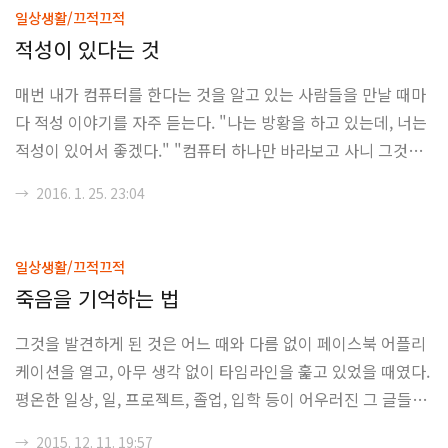
못한 논리전개로 무장한 글들을 볼 때마다, 내가 그 당시에 누구
일상생활/끄적끄적
의 문체에 영향을 받고, 어떤 사상에 경도되어있었는지에 대해
적성이 있다는 것
다시 되새김질을 할 수 있었고, 그리고 그 글로부터 다시 나를
매번 내가 컴퓨터를 한다는 것을 알고 있는 사람들을 만날 때마
조각해 낼 수 있었다. 과거의 나는 타인의 이야기를 경청했으며,
다 적성 이야기를 자주 듣는다. "나는 방황을 하고 있는데, 너는
타인의 주장이 아무리 터무니 없더라도 그에 대한 반박을 성실
적성이 있어서 좋겠다." "컴퓨터 하나만 바라보고 사니 그것이
히 해왔던 사람이었다. 그리고..
얼마나 편할까?"라는 이야기는 같은 컴퓨터공학과 친구들이 아
→
2016. 1. 25. 23:04
닌 다른 -특히 경영대나 사회계열- 사람들을 만날 때마다 맞딱
드리게 된다. 아마 그래 학벌주의의 영향으로 대학을 맞춰 들어
갔거나 취직 잘 된다고 경영대 들어간 사람들의 성토가 이런식
일상생활/끄적끄적
으로 나오려니 하지만, 그래도 이런 글을 적게 되는 건 사실 남
죽음을 기억하는 법
들이 생각하는 것과는 딴판인 경우들이 많다는 걸 좀 확실히 해
그것을 발견하게 된 것은 어느 때와 다름 없이 페이스북 어플리
두고 싶기 때문이다. 나는 경영학을 부전공으로, 어쩌다보니 행
케이션을 열고, 아무 생각 없이 타임라인을 훑고 있었을 때였다.
정학을 (아마 2학기 때 정책학으로 바꾸겠지만) 복수전공으로
평온한 일상, 일, 프로젝트, 졸업, 입학 등이 어우러진 그 글들의
뛰고 있다. 그리고, 사실 적성이 있는..
연속 속에서 뭔가, 이상한, 분명히 흑백으로 올라오면 안되는 사
→
2015. 12. 11. 19:57