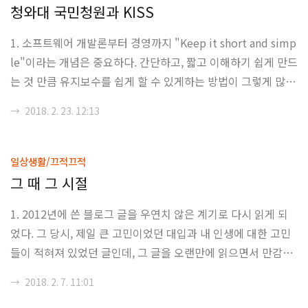
글을 적게 된다. 사실 좋은 글은 명료한 글이다. 명료하고, 뒷받
청와대 국민청원과 KISS
침 문장이 있고, 적절한 근거가 있으며, 의견에는 근거가 존재해
1. 소프트웨어 개발론부터 경영까지 "Keep it short and simp
야한다. 또한, 주제에 대한 명확한 제시가 있어야하며, 주제와
le"이라는 개념은 중요하다. 간단하고, 짧고 이해하기 쉽게 만드
관련되지 않은 내용이나 주제와 다른 꼭지를 다룰 때에는 분명
는 것 만큼 유지보수를 쉽게 할 수 있게하는 방법이 그렇게 많지
하게 그 부분을 명시해야..
않기도하고, 뭔가를 설계할 때에도 설계 변경을 용이하게 할 수
→
2018. 2. 23. 12:13
있으며, 구현시 자잘한 예외 사항들을 덜 마딱드리게 하는 역할
을 하기 때문이다. 2. 사실 현대 민주정, 삼권분립 체계라고 하는
시스템은 상당히 단순하면서도 복잡한 시스템이다. 국민에게 주
일상생활/끄적끄적
권이 존재한다는 명시적인 형태를 띄고 있지만, (특히 대한민국
그 때 그 시절
의) 삼권분립은 실질적으로 완벽한 견제 체제를 구축할 수 없음
1. 2012년에 쓴 블로그 글을 우연치 않은 계기로 다시 읽게 되
을 꽤 적나라하게 보여주고 있다. 정부라는 형태의 권력은 형성
었다. 그 당시, 제일 큰 고민이었던 대입과 내 인생에 대한 고민
되어있고, 이러한 상황에서 주권은 제한적인 형태를 띌 수 밖에
들이 적혀져 있었던 글인데, 그 글을 오랜만에 읽으면서 만감이
없다. 이러..
교차하는 듯한 느낌이다. 지금와서 봤을 때에는 유치한 글이라
→
2018. 2. 7. 11:01
고 할 수도 있겠고, 좀 더 진솔하고 감정적인 글 이라고도 할 수