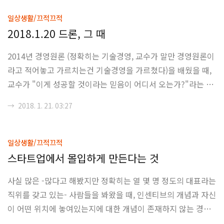
있을 거 같다. 뭐 여하튼, 그 글에서 고민하였던, 인간관계에 대
한 고민은 어느 정도 정리가 되었고, 사실 제일 나쁜 선택이라고
일상생활/끄적끄적
할 수 있었던, 좀 더 자기 중심적이고, 자기 방어적인 형태의 인
2018.1.20 드론, 그 때
간 관계를 추구하게 되어버렸다. 그리고, 그 선택에 대해서 후회
2014년 경영원론 (정확히는 기술경영, 교수가 말만 경영원론이
를 하지는 않는다. 시간은 나를 변하게 하였으니. 2. 고등학교 3
라고 적어놓고 가르치는건 기술경영을 가르쳤다)을 배웠을 때,
학년과 재수기간은 정말 내 인생에 충실했던 기간이었다. (대학
교수가 "이게 성공할 것이라는 믿음이 어디서 오는가?"라는 말
교에 가면 ..
을 하게 했었던, 한 영상이 있었다. 꽤 유명한, 아마존의 Dash와
→
2018. 1. 21. 03:27
Prime Air의 영상이 그것이었다. 사실 그 당시, 특히 2014년도
에는 IoT라는 단어가 화두였고, 4차 산업 혁명이라는 단어는 존
재도 하지 않았으며, 드론이라는 것은 진짜 괴짜들의 취미였다.
일상생활/끄적끄적
쿼드콥터라고 불리우는 것들은 극소수의 기업들이 생산하고 있
스타트업에서 몰입하게 만든다는 것
었고, 이 조차도 취미용, 레저용에 국한 되어 있었다. 내 영상 재
사실 많은 -많다고 해봤지만 정확히는 열 몇 명 정도의 대표라는
생 이후 강의실은 갑자기 조용해졌고, 교수는 빵 터져서 이게 어
직위를 갖고 있는- 사람들을 봐왔을 때, 인센티브의 개념과 자신
떻게 이 세계에 적용이 될 수 있는가? 라는 말을 해버리고 말았
이 어떤 위치에 놓여있는지에 대한 개념이 존재하지 않는 경우
다. "이제..
를 자주 봐왔었다. 특히, 오랫동안 비즈니스를 해왔던 사람 (정