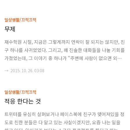
진 한장이 내 페이스북 타임라인에 떴을 때 나는 그 주체할 수
없는 호기심을 억눌러야 했었다. 분명히 이 흑백 사진이 무엇을
의미하는지 그리고 그것이 왜 페이스북에 올라왔는지를 이미 본
일상생활/끄적끄적
능은 알아차렸지만, 내 이성은 그것을 아직 이해할 준비가 되지
무제
않았었다. 그리고, 나는 결국 그 사진을 터치하였고, 그 사진에
재수학원 시절, 지금은 그렇게까지 연락이 잘 되지는 않지만, 친
달린 글들을 읽어나가기 시작하였다. 초등학교? 중학교? 동창
구 하나를 사귀었었다. 그리고, 꽤 진솔한 대화들을 나눌 기회를
정도로 아마도 연락을 최소 6년 이상, 아니 같은 반이었음에도
가졌었는데, 그 이야기 중 하나가 "주변에 사람이 없으면 외로
불구하고 몇 마디 대화..
움을 느끼기 때문에 주변에 사람을 두는 그런 한 사람"에 대한
→
2015. 10. 26. 03:08
것이였다. 사실, 그 이야기를 들으면서, 나는 "그까짓 외로움 하
나 덕분에 그런 큰 노고를 들일 필요가 있는가"와 "도대체 왜 그
런 행위를 하는가"가를 중점적으로 생각을 했었다. 아마, 그 당
일상생활/끄적끄적
시의 나는 외로움에 익숙했었던 면도 있었겠지만, 결국 자기 자
적응 한다는 것
신의 만족을 위해 사람을 이용하는 행위 자체를 이해를 못했기
트위터를 유심히 살펴보거나 페이스북에 친구가 맺어져있을 정
때문에 그런 생각들을 했었던 것 같다. 사실 요 근래 고립감을
도로 친한 분들은 다 알고 있는 사실이겠지만, 요즘 나는 일을
많이 느낀다. 사람들과 대화를 하면 이런 고립감은 금방 해소되