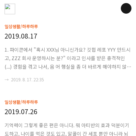
일상생활/하루하루
2019.08.17
1. 파이콘에서 "혹시 XXX님 아니신가요? 깃헙 레포 YYY 만드시
고, ZZZ 회사 운영하시는 분?" 이라고 인사를 받은 충격적인
(...) 경험을 겪고 나서, 음 어 행실을 좀 더 바르게 해야하지 않았
나 싶은 느낌이 들었다. 뭐, 아니 근데 솔직히 아니 으악, 진짜로
→
2019. 8. 17. 22:35
도대체 왜 사람들이 내 이름을 기억하는지, 왜 내 얼굴을 아는지
(뭐 당연하게도 깃헙에 박아놨으니?) 그리고 왜 내 프로젝트들
에 대해서 신경을 쓰고 있는지에 대해서는 정말로 잘 모르겠다.
일상생활/하루하루
Y 프로젝트는 2년 전에 별 100개 넘게 받았던 프로젝트이고, 8
2019.07.26
할 정도 글을 내가 쓴 거긴하지만 그렇다고 타인의 도움이 없었
기억력이 그렇게 좋은 편은 아니다. 뭐 아티반의 효과 덕분이기
던 것도 아니고, 운이 좋게 페이스북도 타고 뭐 이런 저런 일들
도하고, 나이를 먹은 것도 있고, 알콜이 간 세포 뿐만 아니라 뇌
이 있어서 (사실 나중에 지인이 투고를 했다는 걸 알았다. 그 ..