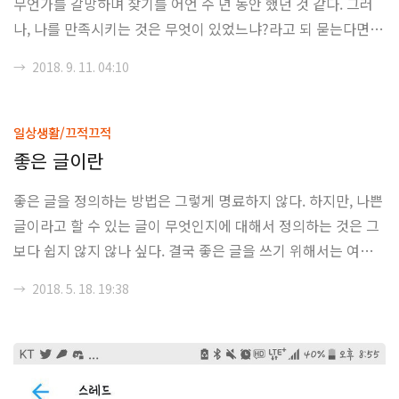
무언가를 갈망하며 찾기를 어언 수 년 동안 했던 것 같다. 그러
날 예정이라는게 자명하기 때문이다. 다음 블로그처럼 티스토리
나, 나를 만족시키는 것은 무엇이 있었느냐?라고 되 묻는다면,
도 중장기적으로 -다음 블로..
나에게는 그렇게 남아있는 것이 없어 보인다. 티끌 하나도 남아
→
2018. 9. 11. 04:10
있지 않았다고 하는게 좀 더 정확하겠지 많은 사람을 만났고, 실
망하였고, 절망하였고, 상처를 주었다.정말 많은 일들을 했었고,
실패하였고, 포기하였고, 그리고 모든 걸 망쳤었다. 지금은 좀
일상생활/끄적끄적
다를지 모른다. 독특한 사람들의 조합이라던지, 특수한 시장 상
좋은 글이란
황이라던지, 안정적인 인력배치라던지... 하지만, 그게 얼마나
좋은 글을 정의하는 방법은 그렇게 명료하지 않다. 하지만, 나쁜
오래 갈 지 모르겠다. 단계적으로 나라는 존재가 정신적으로 무
글이라고 할 수 있는 글이 무엇인지에 대해서 정의하는 것은 그
너지는 시점에서 더 앞으로 나아가봤자 의미가 있나 싶다. 패배
보다 쉽지 않지 않나 싶다. 결국 좋은 글을 쓰기 위해서는 여러
주의적인 면모라고 비웃었던, ..
나쁜 글들을 쓰면서, 이러한 글들이 왜 나쁜 것인지를 배우면서
→
2018. 5. 18. 19:38
점점 필력을 기르는 방법 밖에 없을 것 같다는 생각이 들지만,
하지만 사람이라는게 -특히 한국인이라면- 속성으로 글 쓰기를
배우고 싶어한다는 것도 사실일 것이다. 뭐, 그런 김에 끄적끄적
글을 적게 된다. 사실 좋은 글은 명료한 글이다. 명료하고, 뒷받