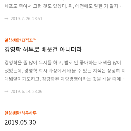
세포도 죽여서 그런 것도 있겠다. 뭐, 에전에도 말한 거 같지만
장기 기억력은 나쁘지는 않은데, 단기 기억력이 그렇게 좋지 못
→
2019. 7. 26. 23:51
하고, 그것도 요즘은 옛날 기억들이 하나씩 사라지는 경험을 하
고 이썽서 장기 기억도 좋다고 하긴 좀 그런거 같다. 중고등학교
떄 있었던 일들의 많은 것들을 잊어가고 있다는게 상당히 슬픈
일상생활/끄적끄적
일이기도 하지만, 과거의 많은 상처들을 지워주는 일도 해주니
경영학 허투로 배운건 아니더라
그렇게 나쁜 건 아닐 것이다. 하지만, 여기서 드는 의문은 과거
경영학을 좀 많이 무시를 하고, 별로 안 좋아하는 내색을 많이
의 나를 통해서 현재의 나가 존재하는데. 과거의 나에 대한 기억
냈었는데, 경영학 학사 과정에서 배울 수 있는 지식은 상당히 지
이 존재하지 않는다면 현재의 나는 어디서 구성이 되는가일 것
대넓얕이기도하고, 정량화된 계량경영이라는 것을 배울 때에는
이다. 몸이 기억한다, 혹은 해..
고학년이 되거나, 아님 기술경영이나 회계학, 오퍼레이션관리
→
2019. 6. 14. 23:06
등을 진로로 잡을 때에나 가능한 것이지 일반적인 학부생 입장
에서는 재무회계 B+ 정도 받으면 교수에게 넙죽 절을 하는 그런
상황이었기 때문이었다. 뭐, 그건 둘째치고, 사실 회사의 운영에
일상생활/하루하루
있어서 경영이라는 것은 애매한데, 대부분 지표나 지수로 나타
2019.05.30
낼 수 있는 것이 있는가하면, 게량화 될 수 없는 대부분 인적 리