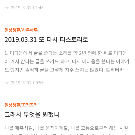
련으로 배울 때에는 "이게 뭐지 X발"이라는 상태로 들었는데
→
2019. 3. 31. 01:46
(두 교수가 돌아가면서 수업을 하는 거였고, 중간고사 이전에는
별 관심도 없었던 파트라서 대충 들었다가 나중에 연습 문제 풀
다가 ㅈ되었음을 알게 되었다) Screening에서 어떻게 두 집단
일상생활/하루하루
을 모델 설계로 분류를 해낼 수 있느냐였다. 보상을 하는 방식을
2019.03.31 또 다시 티스토리로
조절함으로써 어떻게 역선택과 모럴 해저드를 막느냐에 대한 논
1. 미디움에서 글을 쓴다는 소리를 약 2년 전에 한 뒤로 미디움
의가 대부분이었는데, 수업도 대충 들었지, 슬라이드에 내용은
이 거지 같다는 글을 쓰기도 하고, 다시 미디움을 쓴다는 이야기
대충대충 설명되어있지, 수업은 한국인 교수가 영어로 하지, 여
도 했지만 솔직히 글을 그렇게 자주 쓰지는 않았다. 트위터라는
튼 대 멘붕..
배출구도 있었고, 사실상 글을 쓸 여력도, 시간도, 그리고 글감
→
2019. 3. 31. 00:56
도 그렇게 없었기 때문이라고 하겠지만, 대부분 자기변명에 가
까웠던 거 같다. 뭐 사실, 미디움의 편집기가 거지 같아서 쓸 마
음이 안 생겼다고 하는 게 좀 더 정확한 말이지만... 2. 티스토리
일상생활/끄적끄적
를 버리게 된 계기는 예전 글에서도 서술한 대로, 백업 기능의
그래서 무엇을 원했니
폐지였다. 다음카카오, 뭐 정확히는 카카오는 브런치를 밀어줄
나를 매혹시킬, 나를 움직이게할, 나를 고통으로부터 해방 시킬
것이 뻔하고, 티스토리는 장기적으로 유지보수 단계에서 끝이