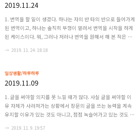
물 한 모금과 그 다음의 한 모금과, 그 다음의.... 최종적으로 갈
2019.11.24
증을 해결했을 때의 물 한 모금의 가치는 분명히 다르다는 것이
1. 번역을 할 일이 생겼다. 하나는 자의 반 타의 반으로 들어가게
다. 즉, 재화가 어느정도 쌓이게 된다면, 재화의 가치는 선형적
된 번역이고, 하나는 솔직히 뚜껑이 열려서 번역을 시작을 하게
으로 증가하는 것이 아니라 점점 가치가 증가하는 속도가 떨어
된 케이스이다. 뭐, 그러나 저러나 번역을 원해서 해 본 적은 그
진다는 것이라고 하면 되겠다. "한계..
렇게 많이 없는 것 같다. 정확히 말하자면, 번역은 대부분 읽기
→
2019. 11. 24. 18:18
가 너무 불편하거나, 너무 거지 같이 했거나, 아니면 너무 오래
전에 했기에 다시 할 필요가 있는 것들을 찾게 되고, 필요에 따
라서 기계적으로 한 경우가 많은 것이다. 2. 번역 관련 문제를 생
일상생활/하루하루
각하다가, 수능 국어 문제 25번에 대한 해석으로 뉴스 기사가 나
2019.11.09
온 것이 퍼뜩 생각이 났다. 1타 강사가 잘못된 해석으로 풀이를
1. 글을 써야할 의지를 못 느낄 때가 많다. 사실 글을 써야할 이
가르쳤고, 이에 따라 많은 (?) 학생들이 그대로 문제를 풀어서
유 자체가 사라져가는 상황에서 장문의 글을 쓰는 능력을 계속
틀렸다는 이야기인데, 사실 이 기사를 보면서 수능 국어가 변별
유지할 이유가 있는 것도 아니고, 점점 녹슬어가고 있는 것도 느
력을 갖고..
껴지고 있는데, 뭐 이건 좀 노력하거나 다시 글을 쓰다보면 돌아
→
2019. 11. 9. 19:57
올 일이라는 건 알지만, 역시 자전거를 오랜만에 타는 듯한 느낌