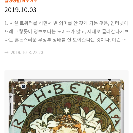
일상생활/하루하루
2019.10.03
1. 사실 트위터를 하면서 별 의미를 안 갖게 되는 것은, 인터넷이
으레 그렇듯이 정보보다는 노이즈가 많고, 제대로 굴러간다기보
다는 혼돈스러운 무정부 상태를 잘 보여준다는 것이다. 이런 상
황에서 별다른 의미를 갖고 위키를 운영하거나 어떤 규칙을 갖
→
2019. 10. 3. 22:20
고 있는 사이트를 운영한다는 것은 상당히 힘든 일이다. 운영진
은 바뀌기 마련이고, 시간과 돈, 현생의 문제가 겹치게 된다면,
커뮤니티가 죽게 되는 것은 시간 문제이다. 아니면, 새로운 땔감
-정치적 요소, 새로운 놀 거리- 가 들어와야하는데, 이러한 안정
적인 땔감 보급의 경우 커뮤니티 유저의 신규 유입에 의해서나
유지가 된다. 이런 상황에서, 신규 유저들의 특색을 존중하면서,
기존 규칙을 고쳐나가는 일은 엄청나게 힘들고 지켜지기 힘든
일이다. 특히나, 트롤링이 ..