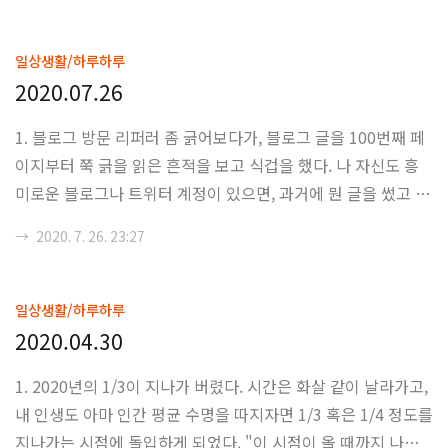
확증편향적이게 만든 현상이라고 보고 있습니다. 뭐... 사실 인
터넷 검색을 조금만 해보던지, 이 쪽 관련 논문을 조금만 보던
일상생활/하루하루
지, 아니면 좀 생각이라는 걸 하면 이런 잘못된 정보 및 개소리
2020.07.26
알티 스타 - 정정 트윗 씹기 - 정신 승리 및 블락 이라는 전형적
1. 블로그 방문 리퍼러 좀 긁어보다가, 블로그 글을 100번째 페
인 트위터스러운 과정을 안 거쳐도 됬으리라 생각하는데, 많이
이지부터 쭉 긁을 읽은 흔적을 보고 식겁을 했다. 나 자신도 흥
아쉽군요..
미로운 블로그나 트위터 계정이 있으면, 과거에 뭔 글을 썼고 무
슨 생각을 했는가에 대해서 쭉 긁어서 보는 경우가 종종 있는데,
→
2020. 7. 26. 23:27
뭐 그 분도 별 생각 없이(?) 쭉 읽었으리라. 2007년도에 티스토
리 초대장을 받은 이후에 글을 약 1300개 이상 썼었고, 대부분
검열과 정리를 통해서 비공개 상태로 돌아가 있으니, 실제로 블
일상생활/하루하루
로그 글을 쭉 정주행해도 볼 것은 그렇게 많지 않을 것이다. 뭐
2020.04.30
여튼 100번째 글부터는 2012년도에서 2007년도 사이의 글들
1. 2020년의 1/3이 지나가 버렸다. 시간은 화살 같이 날라가고,
중에서 그나마 괜찮은 것들을 공개처리 해 놓은거고, 그 중간중
내 인생도 아마 인간 평균 수명을 따지자면 1/3 혹은 1/4 정도를
간에 다양한 (...) 문제가 생길만한 비공개 된 글들이 분포해 있
지나가는 시점에 돌입하게 되었다. "이 시점이 올 때까지 나는
었던..