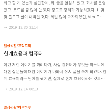
회고 할 게 있는가 싶긴한데, 뭐, 글을 열심히 썼고, 회사를 운영
했고, 코드를 좀 많이 안 짰다 정도로 정리가 가능하겠다. 1. 몇
몇 블로그 글이 대박을 쳤다. 제일 많이 화자되었던, Vim 도대체
왜 쓰는가의 경우에는 3,900회 정도 읽혔고, devnews나 슬랙,
→
2019. 12. 30. 21:14
트위터, 페이스북을 통해서 엄청나게 퍼졌었다. 사실 이 글이 왜
그렇게 많이 퍼졌는지는 아직도 미스터리다. 그냥 10년 정도 Vi
m 쓰면서 빡쳤던 것을 주저리주저리 했을 뿐인데 (...) 그 다음
일상생활/끄적끄적
으로 많이 공유되었던 글은 블록체인 거 쓸만하긴 해요? 이다. k
한계효용과 컴퓨터
emu님이 OKKY에 공유하고 여기저기 퍼진 것으로 추정되는데,
이런 저런 이야기를 하려다가, 사실 컴퓨터가 무엇을 하느냐에
사실 현업에 있는 사람이라면 다들 공감할 글이라고 생각한다.
대한 질문들에 대한 이야기가 나와서 잠시 글을 쓰게 되었다. 한
근데 그게 왜 OKKY에 올라가서 인기를 끌었는지는 잘 ..
계 효용이라는 단어를 썼지만, 실제로 한계 효용이라는 것보다
는 한계 효용으로인한 효용 감소에 대한 이야기겠지만 말이다.
→
2019. 12. 14. 00:13
여튼, 이야기를 시작해보자. 경제학에서는 한계 효용이라는 용
어가 있다. 한계 효용은 재화의 가치에 대한 부분이다. 뭐 편하
게 생각한다면 위키피디아에 언급된 것처럼, 갈증을 느낄 때의
일상생활/하루하루