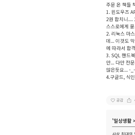
주문 온 책들
1. 윈도우즈 A
2권 합치니...
스스로에게 묻
2. 리눅스 마
데... 이것도
에 따라서 합격
3. SQL 핸
만... 다만 
많은듯요... -_
4.구글드, 식
공감
'
일상생활
사상 최대의 악