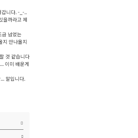
니다. -_-..
수 있을까라고 제
 조금 넘었는
나올지 안나올지
편할 것 같습니다
.. 이미 배운게
.. 말입니다.