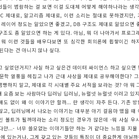
ord들이 범람하는 걸 보면 이걸 도대체 어떻게 해야하나라는 생각
 C 제대로, 알고리즘 제대로, 이런 소리는 절대로 못하겠지만,
레이어 정도는 알았으면 좋겠고, DB 구조도 제대로 알았으면 
구조도 좀 알았으면 하는 게 있다. 아님, 뭐 더 나아가서 프로그
. 뭐 이런 것들을 배우다보면 또 심각한 회의론에 휩쌓이긴 하
 된다는 건 아니지 않나 싶다.
고 싶었던거지? 사실 하고 싶은건 데이터 싸이언스 하고 싶으면
문학 열풍을 헤집고 나가 근대 사상을 제대로 공부해야한다? 그
땜빵하지 말고, 제대로 각 시대별 주요 서적을 보라는 것? 아 뭐 
. 왜 요즘 보는 사람마다 딥러닝 딥러닝, 뉴럴넷 뉴럴넷 이러고 있지
해도 없이 왜 이 이야기만 할까... 란 생각이 자주 든다. 기존 
많고, 딥러닝에서 나오는 이야기는 대부분 아기 걸음마 뗐을 때
인 볼트가 될꺼야라는 소리 정도인 경우가 많은데 -뭐 사실 우
다만...- 너무 쓸모없는 이야기들만 하는 거 같다는 느낌을 지울 
 뒤에 있는거나, 그게 갖고 있는 것들의 특징이 더 중요한게 아닐까