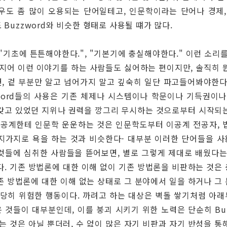
우도 좀 많이 오용되는 단어일테고, 인문학이라는 단어나 경제,
 Buzzword와 비슷한 형태로 사용될 떄가 많다.
 "기초에 튼튼해야한다.", "기본기에 충실해야한다." 이런 소리를
심지어 이런 이야기를 하는 사람들도 싫어하는 편이지만, 솔직히 
, 겉 부분만 알고 넘어가지 말고 깊숙히 일단 파고들어봐야한다
zword들의 사용은 기존 체제나 시스템이나 학문이나 기득권이나
갖고 있었던 지위나 권력을 깡그리 무시하는 것으로부터 시작되
이공계한테 인문학 운운하는 것은 인문학도부터 이공계 전공자, 
지가지로 욕을 하는 것과 비슷한다- 대부분 이러한 단어들을 
것들에 심취한 사람들을 뜯어보면, 별로 그렇게 제대로 배웠다는
다. 기존 방법론에 대한 이해 없이 기존 방법론을 비판하는 것은
존 방법론에 대한 이해 없는 상태로 그 분야에서 일을 하거나 그
상당히 위험한 행동이다. 까려고 하는 대상은 벽돌 쌓기처럼 아
 것들이 대부분인데, 이를 붕괴 시키기 위한 노력은 단순히 Buz
있는 것은 아닐 뿐더러, 수 없이 많은 자기 비판과 자기 반성을 통