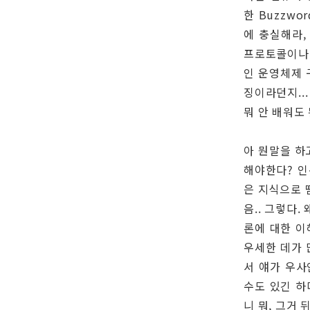
한 Buzzw
에 충실해라,
프로토콜이나 
인 운영체제 
징이라던지..
뭐 안 배워도
아 뭔말을 하
해야한다? 인
은 지식으로 
음.. 그렇다
론에 대한 이
우세한 데가 
서 얘가 우사
수도 있긴 하
니 뭐, 그거