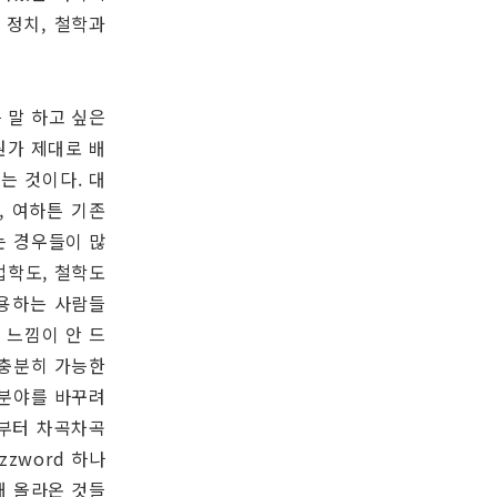
 정치, 철학과
 말 하고 싶은
뭔가 제대로 배
는 것이다. 대
, 여하튼 기존
는 경우들이 많
법학도, 철학도
사용하는 사람들
 느낌이 안 드
 충분히 가능한
 분야를 바꾸려
래부터 차곡차곡
zword 하나
해 올라온 것들