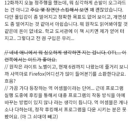
12화까지 오늘 정주행을 했는데, 뭐 심각하게 손발이 오그라드
는 건 아니고
주요 몇 장면만 스킵해서 보면
꽤 괜찮았습니다.
다만 몰입감이 좀 떨어지고 정확한 목표도 없어 보이고, 개연성
도 좀 떨어지는 것 같아서 아쉽습니다. 뭐 원작도 읽어봐야할 것
같은데 돈이 없네요. 학교 도서관에 이 책 시키면 제가 얻어 터
지고.. 그렇다고 전 권 구입은 무리...
// 네네 애니에서 뭐 심오하게 생각하면 지는 겁니다. OTL... 이
런쪽에서는 미드가 좋아요.
// 원작은 라이트 노벨이고, 현재 6권까지 나왔는데 줄거리 보니
까 사역마로 Firefox(어디선가 많이 들어본?)를 소환한다군요.
흐음?
// 가끔 가다 등장하는 역 어셈블이라는 단어... 근데 프로그램
실행 도중에 후킹을 통해서 대충 프로그램의 작동 방식을 아예
바꾸는 방법이 있지 않나 라는 생각이 듭니다. 역 어셈블은 개나
소나 다하는데, 정작 후킹해서 프로그램을 다운 시키는 분은 못
봤어요. (아 그 쇠대야 빼고)