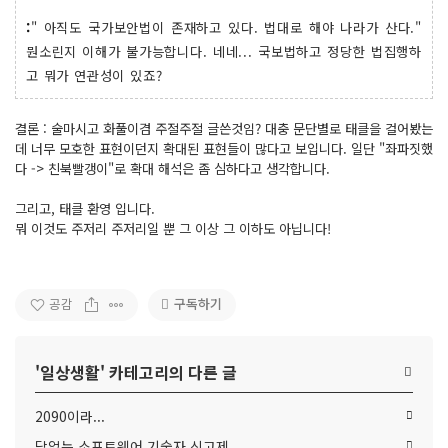
:
" 아직도 국가보안법이 존재하고 있다. 법대로 해야 나라가 산다."
뭔소린지 이해가 불가능합니다. 네네... 국보법하고 정당한 법집행하
고 뭐가 연관성이 있죠?
결론 : 술마시고 화풀이겸 주절주절 글쓴것임? 대충 문단별로 태클을 걸어봤는
데 너무 모호한 표현이던지 확대된 표현들이 많다고 보입니다. 일단 "좌파짓했
다 -> 친북빨갱이"로 확대 해석은 좀 심하다고 생각합니다.
그리고, 태클 환영 입니다.
뭐 이것도 주저리 주저리일 뿐 그 이상 그 이하도 아닙니다!
구독하기
공감
'
일상생활
' 카테고리의 다른 글
2090이라...
답없는 소프트웨어 기술자 신고제