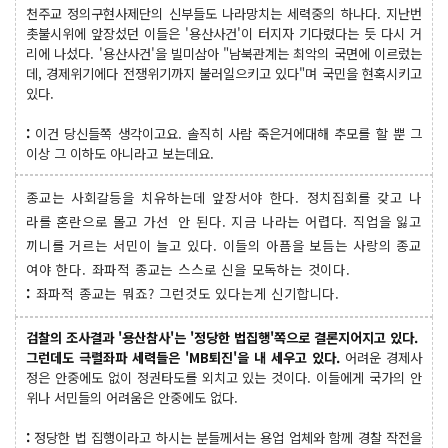
천주교 정의구현사제단의 신부들도 나라망치는 세력중의 하나다. 지난번
촛불시위에 앞장섰던 이들은 '용산사건'이 터지자 기다렸다는 듯 다시 거
리에 나섰다. '용산사건'을 빌미삼아 "남북관계는 최악의 국면에 이르렀는
데, 경제위기에다 전쟁위기까지 불러일으키고 있다"며 국민을 현혹시키고
있다.
:
이건 당신들쪽 생각이고요. 솔직히 사람 죽은거에대해 추모를 할 뿐 그
이상 그 이하도 아니라고 보는데요.
종교는 사회갈등을 치유하는데 앞장서야 한다. 정치집회를 갖고 나
라를 혼란으로 몰고 가선 안 된다. 지금 나라는 어렵다. 직업을 잃고
끼니를 거르는 서민이 늘고 있다. 이들의 아픔을 보듬는 사랑의 종교
여야 한다. 좌파적 종교는 스스로 신을 모독하는 것이다.
:
좌파적 종교는 뭐죠? 그런것도 있다는게 신기합니다.
검찰의 조사결과 '용산참사'는 '정당한 법집행'쪽으로 결론지어지고 있다.
그런데도 극렬좌파 세력들은 'MB퇴진'을 내 세우고 있다.
어려운 경제사
정은 안중에도 없이 정권타도를 외치고 있는 것이다. 이들에게 국가의 안
위나 서민들의 어려움은 안중에도 없다.
:
정당한 법 집행이라고 하시는 분들께서는 용업 업체와 함께 경찰 작전을