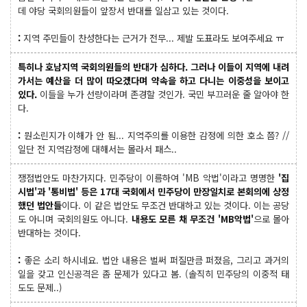
데 야당 국회의원들이 앞장서 반대를 일삼고 있는 것이다.
:
지역 주민들이 찬성한다는 근거가 전무... 제발 도표라도 보여주세요 ㅠ
특히나 호남지역 국회의원들의 반대가 심하다. 그러나 이들이 지역에 내려
가서는 예산을 더 많이 따오겠다며 약속을 하고 다니는 이중성을 보이고
있다.
이들을 누가 선량이라며 존경할 것인가. 국민 부끄러운 줄 알아야 한
다.
:
뭔소린지가 이해가 안 됨... 지역주의를 이용한 감정에 의한 호소 쯤? //
일단 전 지역감정에 대해서는 몰라서 패스..
쟁점법안도 마찬가지다. 민주당이 이름하여 'MB 악법'이라고 명명한
'집
시법'과 '통비법' 등은 17대 국회에서 민주당이 만장일치로 본회의에 상정
했던 법안들
이다. 이 같은 법안도 무조건 반대하고 있는 것이다. 이는 공당
도 아니며 국회의원도 아니다.
내용도 모른 채 무조건 'MB악법'
으로 몰아
반대하는 것이다.
:
좋은 소리 하시네요. 법안 내용은 벌써 퍼질만큼 퍼졌음, 그리고 과거의
일을 갖고 인신공격은 좀 문제가 있다고 봄. (솔직히 민주당의 이중적 태
도도 문제..)