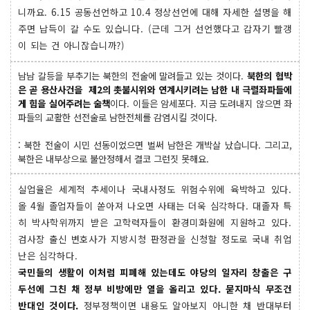
니까요. 6.15 공동선언하고 10.4 정상선언에 대해 자세한 설명을 해
주면 납득이 갈 수도 있습니다. (근데 그거 선언했다고 갑자기 빨갱
이 되는 건 아니잖습니까?)
남남 갈등을 부추기는 북한의 전술에 말려들고 있는 것이다.
북한의 협박
은 곧 용산사건을 제2의 촛불시위와 연계시키려는 남한 내 극렬좌파들에
게 힘을 실어주려는 술책
이다. 이들은 암세포다. 지금 도려내지 않으면 좌
파들의 교활한 선전술로 남한전체를 감염시킬 것이다.
: 북한 전술이 시민 선동이었으면 벌써 남한은 개박살 났습니다. 그리고,
북한은 내부상으로 불안정해서 결코 그런짓 못해요.
실업율은 세계적 추세이나 국내사정도 위험수위에 육박하고 있다.
올 4월 졸업자들이 쏟아져 나오면 사태는 더욱 심각하다. 대졸자 특
히 박사학위까지 받은 고학력자들이 환경미화원에 지원하고 있다.
검사장 출신 변호사가 지방시청 판정관을 신청할 정도로 국내 취업
난은 심각하다.
국민들의 생활이 이처럼 피폐해 있는데도 야당의 일자리 창출은 구
두선에 그친 채 정부 비방에만 열을 올리고 있다. 묻지마식 무조건
반대인 것이다.
정부정책이면 내용도 알아보지 아니한 채 반대부터