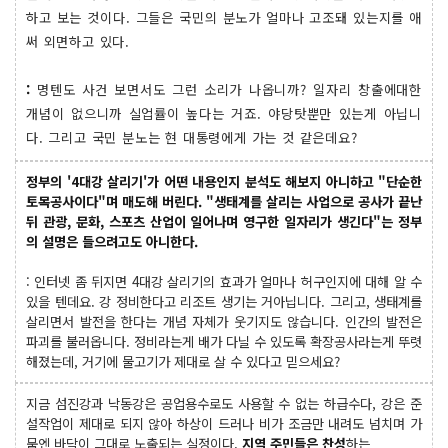
하고 보는 것이다. 그들은 국민의 분노가 얼마나 고조돼 있는지를 애
써 외면하고 있다.
:
명텐도 사건 보면서도 그런 소리가 나옵니까? 일자리 창출에대한
개념이 없으니까 실업률이 높다는 거죠. 야당탓뿐만 있는게 아닙니
다. 그리고 국민 분노는 현 대통령에게 가는 것 같은데요?
정부의 '4대강 살리기'가 어떤 내용인지 분석도 해보지 아니하고 "단순한
토목공사이다"며 매도해 버린다. "생태계를 살리는 사업으로 공사가 끝난
뒤 관광, 문화, 스포츠 산업이 일어나며 영구한 일자리가 생긴다"는 정부
의 설명은 들으려고도 아니한다.
: 인터넷 좀 뒤지면 4대강 살리기의 효과가 얼마나 허구인지에 대해 알 수
있을 텐데요. 강 정비한다고 리조트 생기는 거아닙니다. 그리고, 생태계를
살리면서 발전을 한다는 개념 자체가 웃기지도 않습니다. 인간의 발전은
파괴를 불러옵니다. 정비라는게 배가 다닐 수 있도록 확장공사라는게 뚜렷
해졌는데, 거기에 물고기가 제대로 살 수 있다고 믿으세요?
지금 섬진강과 낙동강은 공업용수로도 사용할 수 없는 하급수다, 강은 준
설작업이 제대로 되지 않아 하상이 드러나 비가 조금만 내려도 넘치며 가
뭄엔 바닥이 그대로 노출되는 실정이다.
지역 주민들은 찬성
하는