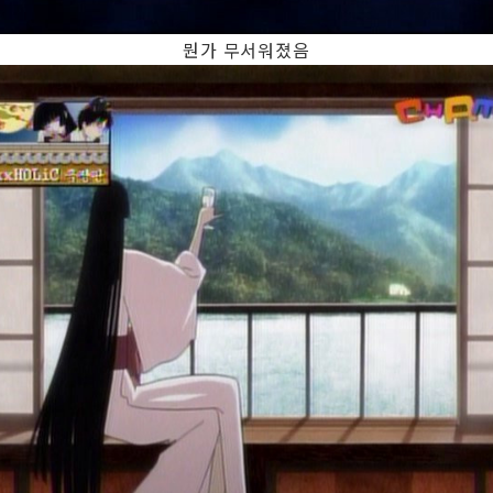
뭔가 무서워졌음