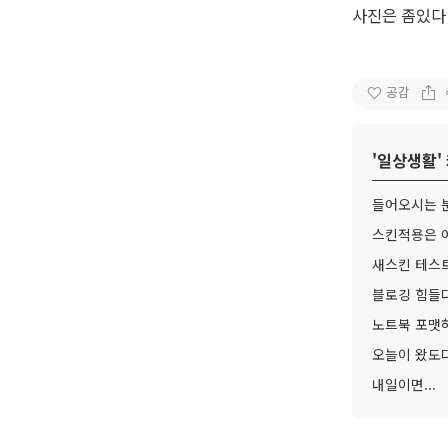
사진은 좀있다 
공감
'
일상생활
들어오시는 분
스킨적용은 어
새스킨 테스
블로깅 힘들다
노트북 포맷하
오늘이 왔도다
내일이면...