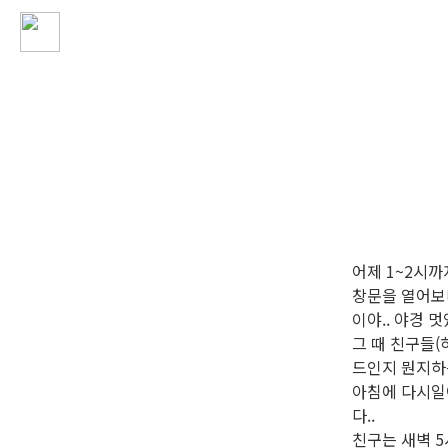
어제 1~2시까
창문을 열어보니
이야.. 야경 멋있
그 때 친구들(하
드인지 뭔지하는
아침에 다시일어
다..
친구는 새벽 5시