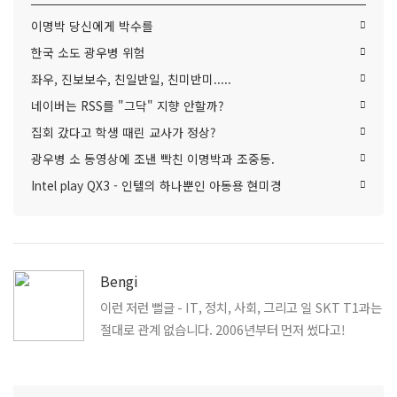
이명박 당신에게 박수를
한국 소도 광우병 위험
좌우, 진보보수, 친일반일, 친미반미.....
네이버는 RSS를 "그닥" 지향 안할까?
집회 갔다고 학생 때린 교사가 정상?
광우병 소 동영상에 조낸 빡친 이명박과 조중동.
Intel play QX3 - 인텔의 하나뿐인 아동용 현미경
Bengi
이런 저런 뻘글 - IT, 정치, 사회, 그리고 일 SKT T1과는
절대로 관계 없습니다. 2006년부터 먼저 썼다고!