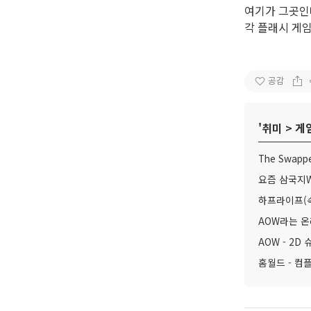
여기가 그곳인데
각 플래시 게
공감
'
취미
>
게
The Swapp
요즘 삼국지
하프라이프(속
AOW라는 
AOW - 2D
홈월드 - 컴