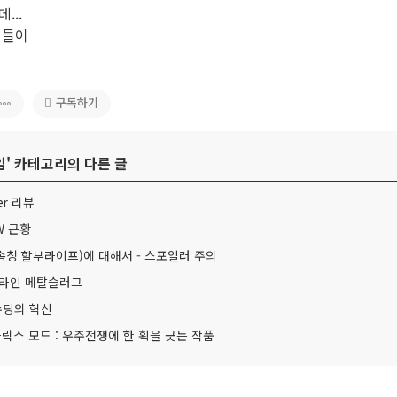
...
임들이
구독하기
임
' 카테고리의 다른 글
er 리뷰
W 근황
칭 할부라이프)에 대해서 - 스포일러 주의
온라인 메탈슬러그
 슈팅의 혁신
플릭스 모드 : 우주전쟁에 한 획을 긋는 작품