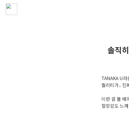
솔직히
TANAKA U
퀄리티가.. 진
이런 걸 볼 때
절망감도 느껴